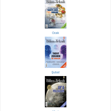
Ocak
Şubat