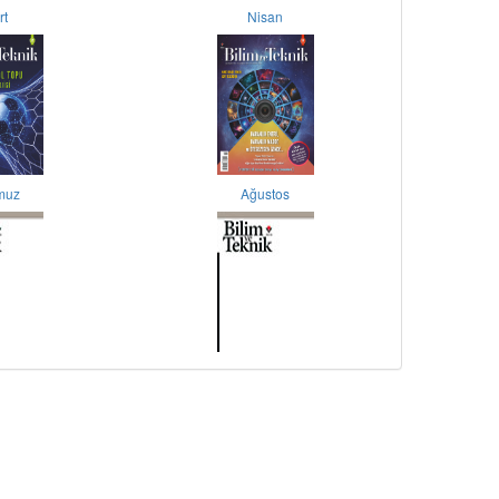
rt
Nisan
muz
Ağustos