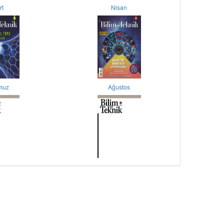
rt
Nisan
muz
Ağustos